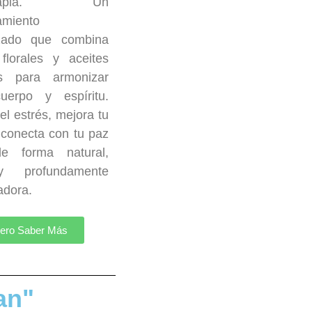
terapia. Un
miento
izado que combina
florales y aceites
es para armonizar
uerpo y espíritu.
el estrés, mejora tu
 conecta con tu paz
 de forma natural,
 profundamente
adora.
ero Saber Más
an"