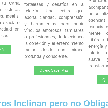
Aroma
 tu Carta
fortalezas y desafíos en la
acompaña
r lecturas
relación. Una lectura que
personal
s. Ideal si
aporta claridad, comprensión
esencias 
a exacta o
y herramientas para nutrir
esencial
ctitud en
vínculos amorosos, familiares
mente, c
gicos.
o profesionales, fortaleciendo
Libérate d
la conexión y el entendimiento
energía y
 Más
mutuo desde una mirada
interior
profunda y consciente.
suave y
transform
Quiero Saber Más
Qui
ros Inclinan pero no Oblig