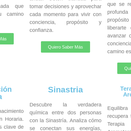
que se re
izada que
tomar decisiones y aprovechar
profund
u camino
cada momento para vivir con
propósito
conciencia, propósito y
liberart
confianza.
avanzar c
 Más
concienci
Quiero Saber Más
camino esp
Qui
ción
Sinastria
Ter
Ar
a
Descubre la verdadera
Equilibr
nacimiento
química entre dos personas
recupera 
n Horaria.
con la Sinastría. Analiza cómo
Terapi
s clave de
se conectan sus energías,