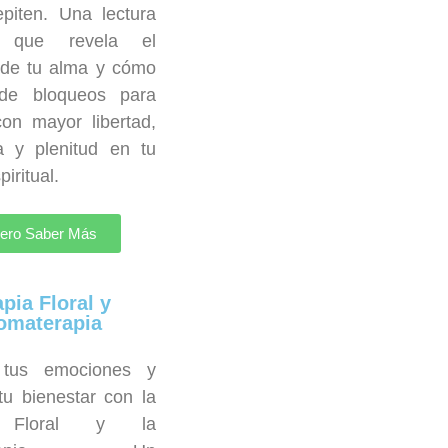
piten. Una lectura
a que revela el
 de tu alma y cómo
e de bloqueos para
on mayor libertad,
a y plenitud en tu
iritual.
ero Saber Más
apia Floral y
omaterapia
a tus emociones y
tu bienestar con la
a Floral y la