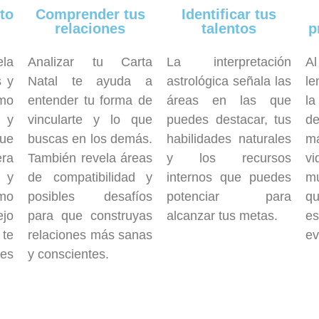
to
Comprender tus
Identificar tus
relaciones
talentos
p
ela
Analizar tu Carta
La interpretación
A
s y
Natal te ayuda a
astrológica señala las
le
mo
entender tu forma de
áreas en las que
la
 y
vincularte y lo que
puedes destacar, tus
de
que
buscas en los demás.
habilidades naturales
m
era
También revela áreas
y los recursos
vi
r y
de compatibilidad y
internos que puedes
mu
mo
posibles desafíos
potenciar para
qu
ejo
para que construyas
alcanzar tus metas.
e
te
relaciones más sanas
ev
es
y conscientes.