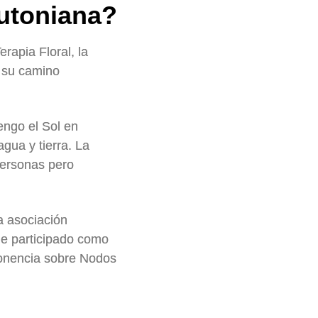
lutoniana?
rapia Floral, la
 su camino
engo el Sol en
gua y tierra. La
 personas pero
a asociación
he participado como
ponencia sobre Nodos