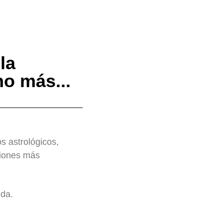
la
o más...
os astrológicos,
siones más
ida.