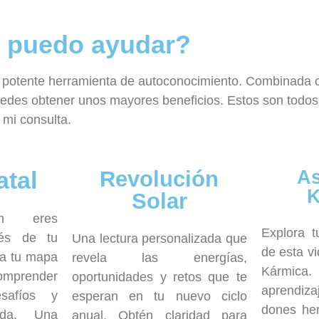
 puedo ayudar?
 potente herramienta de autoconocimiento. Combinada co
edes obtener unos mayores beneficios. Estos son todos 
 mi consulta.
atal
Revolución
As
K
Solar
én eres
Explora t
vés de tu
Una lectura personalizada que
de esta vi
ra tu mapa
revela las energías,
Kármi
comprender
oportunidades y retos que te
aprendiz
esafíos y
esperan en tu nuevo ciclo
dones he
ida. Una
anual. Obtén claridad para